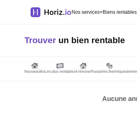
Nos services
Biens rentables
Trouver
un bien rentable
Nouveautés
Les plus rentables
A rénover
Passoires thermiques
Immeu
Aucune ann