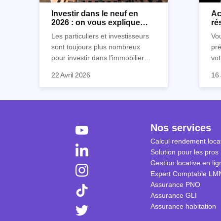
Investir dans le neuf en
Ac
2026 : on vous explique
ré
tout !
rè
Les particuliers et investisseurs
Vou
sont toujours plus nombreux
pré
pour investir dans l’immobilier
vot
neuf. En effet, il existe de
Inu
So
22 Avril 2026
16 
nombreux avantages à choisir ce
po
af
type de bien. Nous vous
écl
"lo
expliquons tout dans cet article.
la 
fen
à 
sa 
sec
séc
Nos services
coû
Cep
Calcul rendement locat
ré
plu
Solution pour les pros
tra
sim
Gestion locative en lig
tra
co
Expert Comptable LM
déb
Assurance PNO
réc
Assurance GLI
vu
Assurance habitation
app
tou