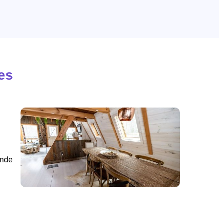
es
ande