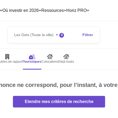
Où investir en 2026
Ressources
Horiz PRO
Les Gets (Toute la ville)
+
Filtrer
4
bles de rapport
Touristiques
Colocations
Déjà loués
once ne correspond, pour l’instant, à votre
Etendre mes critères de recherche