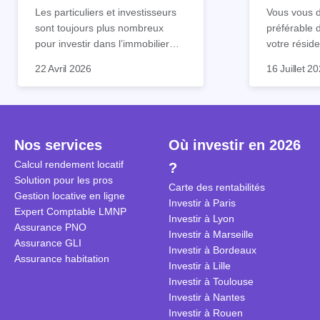
tout !
règle sim
Les particuliers et investisseurs
Vous vous d
sont toujours plus nombreux
préférable 
pour investir dans l’immobilier
votre réside
neuf. En effet, il existe de
Inutile d'êt
Souvent, o
22 Avril 2026
16 Juillet 2
nombreux avantages à choisir ce
pour prendr
affirmation
type de bien. Nous vous
éclairée. U
"louer, c'est
expliquons tout dans cet article.
la règle de
fenêtres" ou
à trancher 
sa résidenc
secondes et
sécuriser so
Nos services
Où investir en 2026
coûteuses. 
Cependant, l
Calcul rendement locatif
?
révèle ce s
plus nuancé
Solution pour les pros
transforme 
simulations
Carte des rentabilités
Gestion locative en ligne
traditionnel
complexes 
Investir à Paris
Expert Comptable LMNP
débats sans
Investir à Lyon
Assurance PNO
réconcilier 
Investir à Marseille
Assurance GLI
vue. Cette 
Investir à Bordeaux
Assurance habitation
approche si
Investir à Lille
tous.
Investir à Toulouse
Investir à Nantes
Investir à Rouen