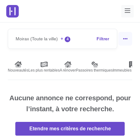
Moirax (Toute la ville)
+
Filtrer
4
Nouveautés
Les plus rentables
A rénover
Passoires thermiques
Immeubles de r
Aucune annonce ne correspond, pour
l’instant, à votre recherche.
Etendre mes critères de recherche