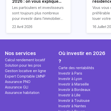
2026 : on vous explique
résidence
tout !
règle sim
Les particuliers et investisseurs
Vous vous 
révélée
sont toujours plus nombreux
préférable
pour investir dans l’immobilier
louer votr
neuf. En effet, il existe de
principale ?
Souvent, o
22 Avril 2026
16 Juillet 2
nombreux avantages à choisir
expert en 
affirmation
ce type de bien. Nous vous
une décisi
comme "loue
expliquons tout dans cet
règle simpl
l'argent par
article.
peut vous 
faut invest
seulement 
principale 
Nos services
Où investir en 2026
éviter des
avenir". Ce
Calcul rendement locatif
?
Cette vidé
est bien p
Solution pour les pros
ce secret 
études et s
Carte des rentabilités
Gestion locative en ligne
transforme
financière
Investir à Paris
Expert Comptable LMNP
traditionne
mener à de
Investir à Lyon
Assurance PNO
question.
sans jamais
Investir à Marseille
Assurance GLI
points de 
Investir à Bordeaux
Assurance habitation
propose un
Investir à Lille
et accessib
Investir à Toulouse
Investir à Nantes