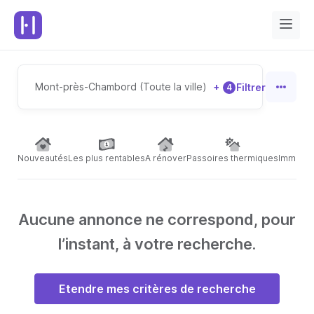
Mont-près-Chambord (Toute la ville)
+
Filtrer
4
Nouveautés
Les plus rentables
A rénover
Passoires thermiques
Immeubl
Aucune annonce ne correspond, pour
l’instant, à votre recherche.
Etendre mes critères de recherche