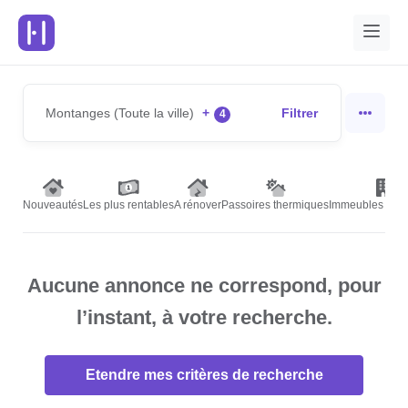
Montanges (Toute la ville)
+
Filtrer
4
Nouveautés
Les plus rentables
A rénover
Passoires thermiques
Immeubles de r
Aucune annonce ne correspond, pour
l’instant, à votre recherche.
Etendre mes critères de recherche