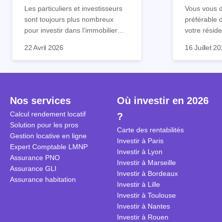
tout !
règle sim
Les particuliers et investisseurs
Vous vous d
sont toujours plus nombreux
préférable 
pour investir dans l’immobilier
votre réside
neuf. En effet, il existe de
Inutile d'êt
Souvent, o
22 Avril 2026
16 Juillet 2
nombreux avantages à choisir ce
pour prendr
affirmation
type de bien. Nous vous
éclairée. U
"louer, c'est
expliquons tout dans cet article.
la règle de
fenêtres" ou
à trancher 
sa résidenc
secondes et
sécuriser so
Nos services
Où investir en 2026
coûteuses. 
Cependant, l
Calcul rendement locatif
?
révèle ce s
plus nuancé
Solution pour les pros
transforme 
simulations
Carte des rentabilités
Gestion locative en ligne
traditionnel
complexes 
Investir à Paris
Expert Comptable LMNP
débats sans
Investir à Lyon
Assurance PNO
réconcilier 
Investir à Marseille
Assurance GLI
vue. Cette 
Investir à Bordeaux
Assurance habitation
approche si
Investir à Lille
tous.
Investir à Toulouse
Investir à Nantes
Investir à Rouen