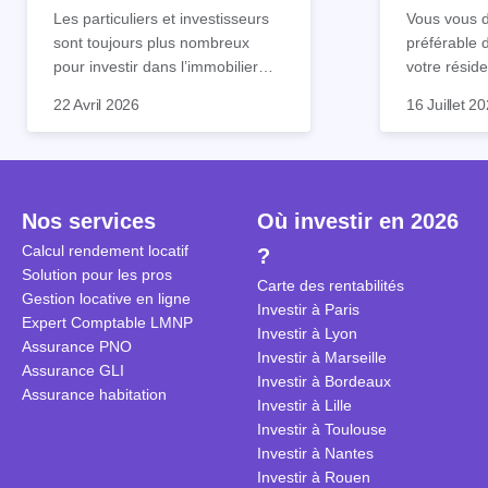
tout !
règle sim
Les particuliers et investisseurs
Vous vous d
sont toujours plus nombreux
préférable 
pour investir dans l’immobilier
votre réside
neuf. En effet, il existe de
Inutile d'êt
Souvent, o
22 Avril 2026
16 Juillet 2
nombreux avantages à choisir ce
pour prendr
affirmation
type de bien. Nous vous
éclairée. U
"louer, c'est
expliquons tout dans cet article.
la règle de
fenêtres" ou
à trancher 
sa résidenc
secondes et
sécuriser so
Nos services
Où investir en 2026
coûteuses. 
Cependant, l
Calcul rendement locatif
?
révèle ce s
plus nuancé
Solution pour les pros
transforme 
simulations
Carte des rentabilités
Gestion locative en ligne
traditionnel
complexes 
Investir à Paris
Expert Comptable LMNP
débats sans
Investir à Lyon
Assurance PNO
réconcilier 
Investir à Marseille
Assurance GLI
vue. Cette 
Investir à Bordeaux
Assurance habitation
approche si
Investir à Lille
tous.
Investir à Toulouse
Investir à Nantes
Investir à Rouen