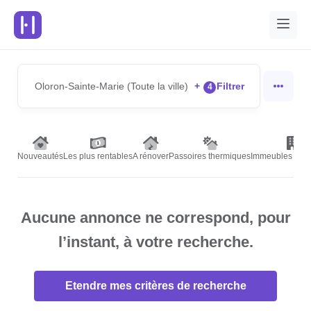
Oloron-Sainte-Marie (Toute la ville)
+
Filtrer
4
Nouveautés
Les plus rentables
A rénover
Passoires thermiques
Immeubles de r
Aucune annonce ne correspond, pour
l’instant, à votre recherche.
Etendre mes critères de recherche