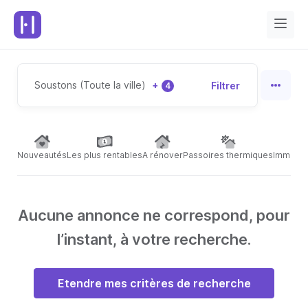
Soustons (Toute la ville)
+
Filtrer
4
Nouveautés
Les plus rentables
A rénover
Passoires thermiques
Immeubl
Aucune annonce ne correspond, pour
l’instant, à votre recherche.
Etendre mes critères de recherche