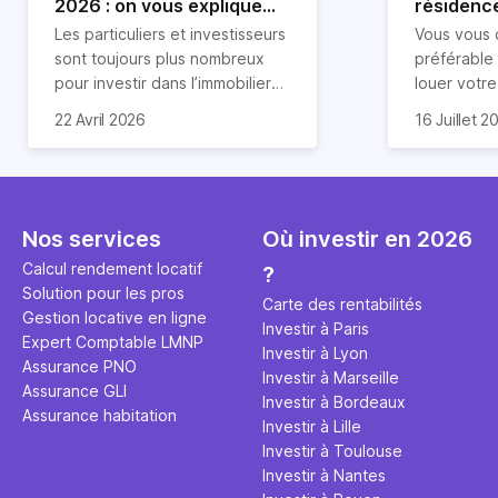
2026 : on vous explique
résidence
tout !
règle sim
Les particuliers et investisseurs
Vous vous 
révélée
sont toujours plus nombreux
préférable
pour investir dans l’immobilier
louer votr
neuf. En effet, il existe de
principale ?
Souvent, o
22 Avril 2026
16 Juillet 2
nombreux avantages à choisir
expert en 
affirmation
ce type de bien. Nous vous
une décisi
comme "loue
expliquons tout dans cet
règle simpl
l'argent par
article.
peut vous 
faut invest
seulement 
principale 
Nos services
Où investir en 2026
éviter des
avenir". Ce
Calcul rendement locatif
?
Cette vidé
est bien p
Solution pour les pros
ce secret 
études et s
Carte des rentabilités
Gestion locative en ligne
transforme
financière
Investir à Paris
Expert Comptable LMNP
traditionne
mener à de
Investir à Lyon
Assurance PNO
question.
sans jamais
Investir à Marseille
Assurance GLI
points de 
Investir à Bordeaux
Assurance habitation
propose un
Investir à Lille
et accessib
Investir à Toulouse
Investir à Nantes