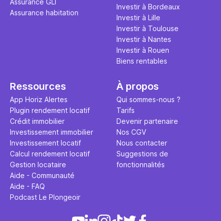
Assurance GLI
points de 
Investir à Bordeaux
Assurance habitation
propose un
Investir à Lille
et accessib
Investir à Toulouse
Investir à Nantes
Investir à Rouen
Biens rentables
Ressources
À propos
App Horiz Alertes
Qui sommes-nous ?
Plugin rendement locatif
Tarifs
Crédit immobilier
Devenir partenaire
Investissement immobilier
Nos CGV
Investissement locatif
Nous contacter
Calcul rendement locatif
Suggestions de
Gestion locataire
fonctionnalités
Aide - Communauté
Aide - FAQ
Podcast Le Plongeoir