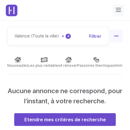
Valence (Toute la ville)
+
Filtrer
4
Nouveautés
Les plus rentables
A rénover
Passoires thermiques
Immeubl
Aucune annonce ne correspond, pour
l’instant, à votre recherche.
Etendre mes critères de recherche