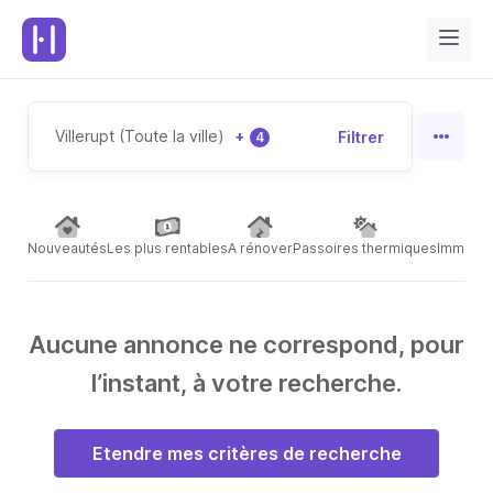
Villerupt (Toute la ville)
+
Filtrer
4
Nouveautés
Les plus rentables
A rénover
Passoires thermiques
Immeubl
Aucune annonce ne correspond, pour
l’instant, à votre recherche.
Etendre mes critères de recherche