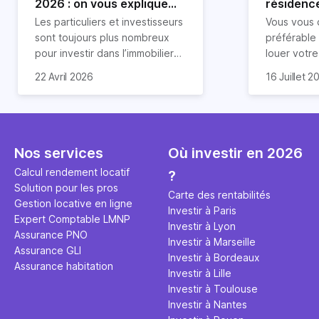
2026 : on vous explique
résidence
tout !
règle sim
Les particuliers et investisseurs
Vous vous 
révélée
sont toujours plus nombreux
préférable
pour investir dans l’immobilier
louer votr
neuf. En effet, il existe de
principale ?
Souvent, o
22 Avril 2026
16 Juillet 2
nombreux avantages à choisir
expert en 
affirmation
ce type de bien. Nous vous
une décisi
comme "loue
expliquons tout dans cet
règle simpl
l'argent par
article.
peut vous 
faut invest
seulement 
principale 
Nos services
Où investir en 2026
éviter des
avenir". Ce
Calcul rendement locatif
?
Cette vidé
est bien p
Solution pour les pros
ce secret 
études et s
Carte des rentabilités
Gestion locative en ligne
transforme
financière
Investir à Paris
Expert Comptable LMNP
traditionne
mener à de
Investir à Lyon
Assurance PNO
question.
sans jamais
Investir à Marseille
Assurance GLI
points de 
Investir à Bordeaux
Assurance habitation
propose un
Investir à Lille
et accessib
Investir à Toulouse
Investir à Nantes