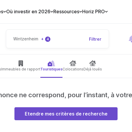
es
Où investir en 2026
Ressources
Horiz PRO
Wintzenheim
+
Filtrer
4
s
Immeubles de rapport
Touristiques
Colocations
Déjà loués
nce ne correspond, pour l’instant, à votr
Etendre mes critères de recherche