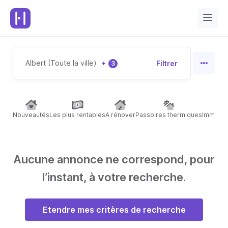
Albert (Toute la ville)
+
Filtrer
3
Nouveautés
Les plus rentables
A rénover
Passoires thermiques
Immeubl
Aucune annonce ne correspond, pour
l’instant, à votre recherche.
Etendre mes critères de recherche