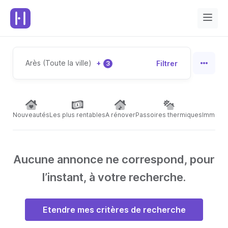
Arès (Toute la ville)
+
Filtrer
3
Nouveautés
Les plus rentables
A rénover
Passoires thermiques
Immeubl
Aucune annonce ne correspond, pour
l’instant, à votre recherche.
Etendre mes critères de recherche