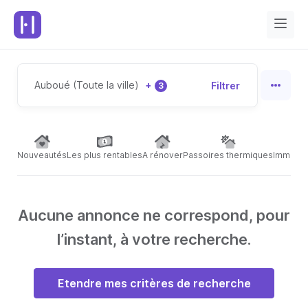
Auboué (Toute la ville)
+
Filtrer
3
Nouveautés
Les plus rentables
A rénover
Passoires thermiques
Immeubl
Aucune annonce ne correspond, pour
l’instant, à votre recherche.
Etendre mes critères de recherche