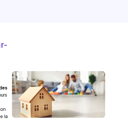
r-
odes
eurs
ion
e la