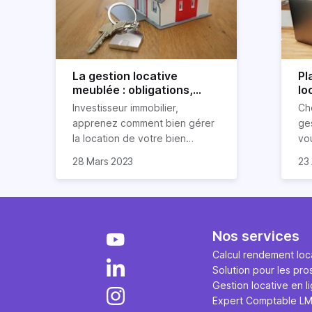
La gestion locative
Pl
meublée : obligations,
lo
avantages et
po
Investisseur immobilier,
Ch
inconvénients
apprenez comment bien gérer
ges
la location de votre bien
vo
immobilier meublé ! Découvrez
par
28 Mars 2023
23 
quelles sont vos obligations en
dé
tant que propriétaire, quels
loc
avantages et inconvénients
présente ce type de location.
Nos services
Calcul rendement loca
Solution pour les pro
Gestion locative en l
Expert Comptable L