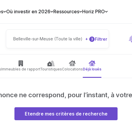
es
Où investir en 2026
Ressources
Horiz PRO
Belleville-sur-Meuse (Toute la ville)
+
Filtrer
3
s
Immeubles de rapport
Touristiques
Colocations
Déjà loués
nce ne correspond, pour l’instant, à votr
Etendre mes critères de recherche