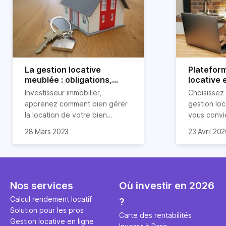
La gestion locative
Platefor
meublée : obligations,
locative 
avantages et
pourquoi 
Investisseur immobilier,
Choisissez
inconvénients
apprenez comment bien gérer
gestion loc
la location de votre bien
vous convi
immobilier meublé ! Découvrez
parfaitemen
28 Mars 2023
23 Avril 20
quelles sont vos obligations en
découvrez l
tant que propriétaire, quels
locative d’H
avantages et inconvénients
présente ce type de location.
Nos services
Où investir en 2026
Calcul rendement locatif
?
Solution pour les pros
Carte des rentabilités
Gestion locative en ligne