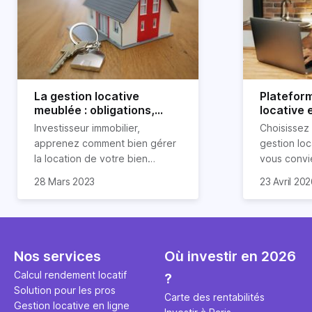
La gestion locative
Platefor
meublée : obligations,
locative 
avantages et
pourquoi 
Investisseur immobilier,
Choisissez
inconvénients
apprenez comment bien gérer
gestion loc
la location de votre bien
vous convi
immobilier meublé ! Découvrez
parfaitemen
28 Mars 2023
23 Avril 20
quelles sont vos obligations en
découvrez l
tant que propriétaire, quels
locative d’H
avantages et inconvénients
présente ce type de location.
Nos services
Où investir en 2026
Calcul rendement locatif
?
Solution pour les pros
Carte des rentabilités
Gestion locative en ligne