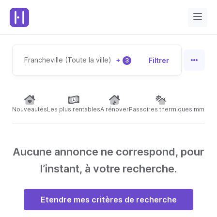
Francheville (Toute la ville)
+
Filtrer
3
Nouveautés
Les plus rentables
A rénover
Passoires thermiques
Immeubl
Aucune annonce ne correspond, pour
l’instant, à votre recherche.
Etendre mes critères de recherche