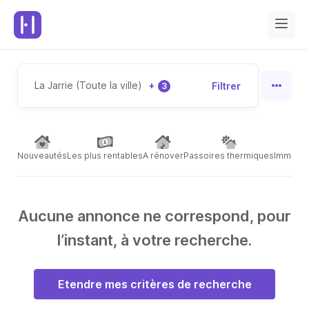
La Jarrie (Toute la ville)
+
Filtrer
3
Nouveautés
Les plus rentables
A rénover
Passoires thermiques
Immeubl
Aucune annonce ne correspond, pour
l’instant, à votre recherche.
Etendre mes critères de recherche