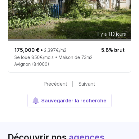
Il y a 113 jours
175,000 €
•
5.8% brut
2,397€/m2
Se loue 850€/mois • Maison de 73m2
Avignon (84000)
Précédent
|
Suivant
Sauvegarder la recherche
Découvrir nos
agences