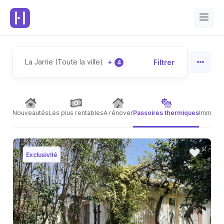
La Jarrie (Toute la ville)
+
Filtrer
4
Nouveautés
Les plus rentables
A rénover
Passoires thermiques
Immeubl
Exclusivité