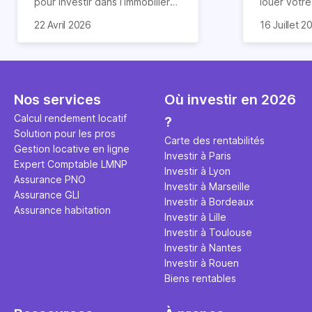
pour investir dans l’immobilier
louer votr
neuf. En effet, il existe de
principale ?
Souvent, o
22 Avril 2026
16 Juillet 2
nombreux avantages à choisir
expert en 
affirmation
ce type de bien. Nous vous
une décisi
comme "loue
expliquons tout dans cet
règle simpl
l'argent par
article.
peut vous 
faut invest
seulement 
principale 
Nos services
Où investir en 2026
éviter des
avenir". Ce
Calcul rendement locatif
?
Cette vidé
est bien p
Solution pour les pros
ce secret 
études et s
Carte des rentabilités
Gestion locative en ligne
transforme
financière
Investir à Paris
Expert Comptable LMNP
traditionne
mener à de
Investir à Lyon
Assurance PNO
question.
sans jamais
Investir à Marseille
Assurance GLI
points de 
Investir à Bordeaux
Assurance habitation
propose un
Investir à Lille
et accessib
Investir à Toulouse
Investir à Nantes
Investir à Rouen
Biens rentables