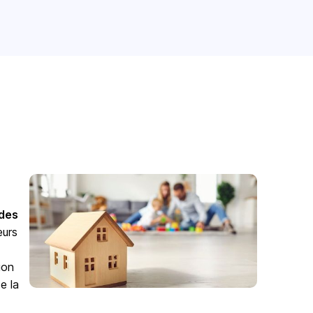
odes
eurs
ion
e la