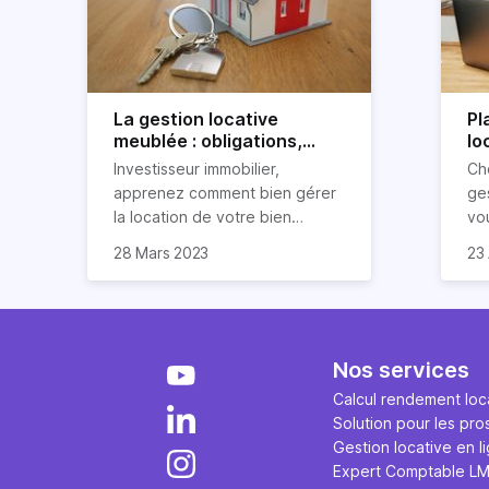
La gestion locative
Pl
meublée : obligations,
lo
avantages et
po
Investisseur immobilier,
Ch
inconvénients
apprenez comment bien gérer
ges
la location de votre bien
vo
immobilier meublé ! Découvrez
par
28 Mars 2023
23 
quelles sont vos obligations en
dé
tant que propriétaire, quels
loc
avantages et inconvénients
présente ce type de location.
Nos services
Calcul rendement loca
Solution pour les pro
Gestion locative en l
Expert Comptable L