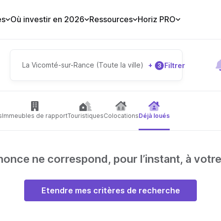
es
Où investir en 2026
Ressources
Horiz PRO
La Vicomté-sur-Rance (Toute la ville)
+
Filtrer
3
s
Immeubles de rapport
Touristiques
Colocations
Déjà loués
nce ne correspond, pour l’instant, à votr
Etendre mes critères de recherche