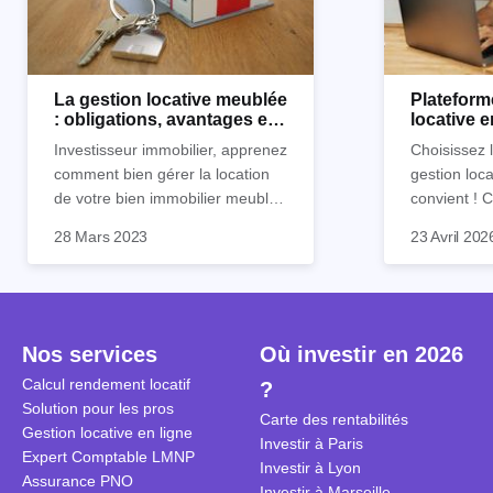
La gestion locative meublée
Plateform
: obligations, avantages et
locative 
inconvénients
Horiz.io ?
Investisseur immobilier, apprenez
Choisissez 
comment bien gérer la location
gestion loca
de votre bien immobilier meublé !
convient !
Découvrez quelles sont vos
parfaitement
28 Mars 2023
23 Avril 202
obligations en tant que
découvrez l
propriétaire, quels avantages et
locative d’Ho
inconvénients présente ce type
de location.
Nos services
Où investir en 2026
Calcul rendement locatif
?
Solution pour les pros
Carte des rentabilités
Gestion locative en ligne
Investir à Paris
Expert Comptable LMNP
Investir à Lyon
Assurance PNO
Investir à Marseille