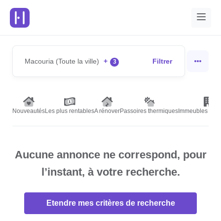
Macouria (Toute la ville)
+
Filtrer
3
Nouveautés
Les plus rentables
A rénover
Passoires thermiques
Immeubles de r
Aucune annonce ne correspond, pour
l’instant, à votre recherche.
Etendre mes critères de recherche