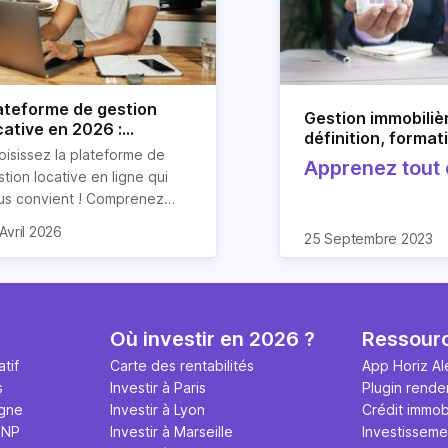
ateforme de gestion
Gestion immobilièr
cative en 2026 :
définition, format
urquoi Horiz.io ?
oisissez la plateforme de
étape et logiciel
Apprenez tout c
tion locative en ligne qui
!
us convient ! Comprenez
faitement son utilité et
Avril 2026
25 Septembre 2023
couvrez les outils de gestion
ative d’Horiz.io.
Où investir en 2026 ?
Ressour
tif
Carte des rentabilités
App Horiz Al
s
Investir à Paris
Plugin rende
igne
Investir à Lyon
Crédit immobi
MNP
Investir à Marseille
Investisseme