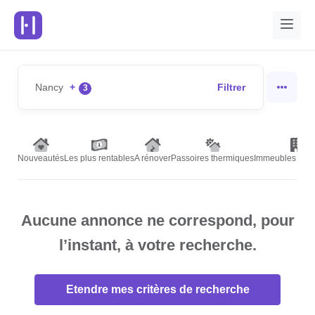
Nancy
+
Filtrer
3
Nouveautés
Les plus rentables
A rénover
Passoires thermiques
Immeubles de r
Aucune annonce ne correspond, pour
l’instant, à votre recherche.
Etendre mes critères de recherche