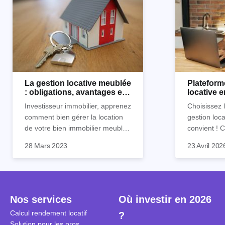
La gestion locative meublée
Plateform
: obligations, avantages et
locative 
inconvénients
Horiz.io ?
Investisseur immobilier, apprenez
Choisissez 
comment bien gérer la location
gestion loca
de votre bien immobilier meublé !
convient !
Découvrez quelles sont vos
parfaitement
28 Mars 2023
23 Avril 202
obligations en tant que
découvrez l
propriétaire, quels avantages et
locative d’Ho
inconvénients présente ce type
de location.
Nos services
Où investir en 2026
Calcul rendement locatif
?
Solution pour les pros