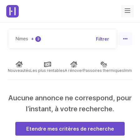
Nimes
+
Filtrer
3
Nouveautés
Les plus rentables
A rénover
Passoires thermiques
Immeubl
Aucune annonce ne correspond, pour
l’instant, à votre recherche.
Etendre mes critères de recherche