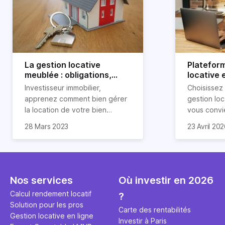
La gestion locative
Platefor
meublée : obligations,
locative 
avantages et
pourquoi 
Investisseur immobilier,
Choisissez
inconvénients
apprenez comment bien gérer
gestion loc
la location de votre bien
vous convi
immobilier meublé ! Découvrez
parfaitemen
28 Mars 2023
23 Avril 20
quelles sont vos obligations en
découvrez l
tant que propriétaire, quels
locative d’H
avantages et inconvénients
présente ce type de location.
Nos services
Où investir en 2026
Calcul rendement locatif
?
Solution pour les pros
Carte des rentabilités
Gestion locative en ligne
Investir à Paris