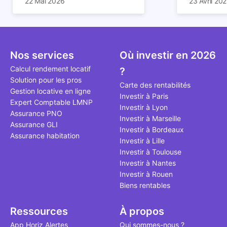
22 Mai 2026
23 Avril 20
patrimoine et générer des
Et qu’a-t-on appris à la rentrée
immobilier.
revenus complémentaires.
2024 ? Que l’assujettissement à
biens parti
Cependant, il est crucial de
la TVA est généralisé pour les
historique d
maîtriser les aspects fiscaux,
séjours dans une location
Quels sont
notamment la TVA, afin
saisonnière dans certaines
quelles dé
Nos services
Où investir en 2026
d'optimiser cette activité.
conditions. On fait le point dans
pour en bén
Calcul rendement locatif
?
cet article.
notre guide
Solution pour les pros
Carte des rentabilités
Gestion locative en ligne
Investir à Paris
Expert Comptable LMNP
Investir à Lyon
Assurance PNO
Investir à Marseille
Assurance GLI
Investir à Bordeaux
Assurance habitation
Investir à Lille
Investir à Toulouse
Investir à Nantes
Investir à Rouen
Biens rentables
Ressources
À propos
App Horiz Alertes
Qui sommes-nous ?