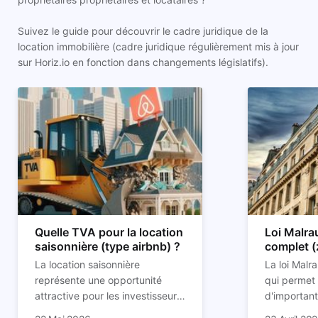
Suivez le guide pour découvrir le cadre juridique de la
location immobilière (cadre juridique régulièrement mis à jour
sur Horiz.io en fonction dans changements législatifs).
Quelle TVA pour la location
Loi Malra
saisonnière (type airbnb) ?
complet (
condition
La location saisonnière
La loi Malra
représente une opportunité
qui permet 
attractive pour les investisseurs
d'important
souhaitant diversifier leur
d’impôts lo