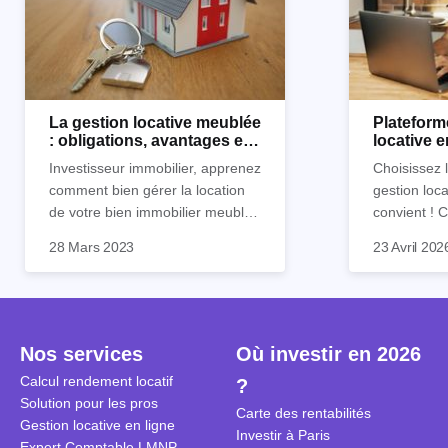
La gestion locative meublée
Plateform
: obligations, avantages et
locative 
inconvénients
Horiz.io ?
Investisseur immobilier, apprenez
Choisissez 
comment bien gérer la location
gestion loca
de votre bien immobilier meublé !
convient !
Découvrez quelles sont vos
parfaitement
28 Mars 2023
23 Avril 202
obligations en tant que
découvrez l
propriétaire, quels avantages et
locative d’Ho
inconvénients présente ce type
de location.
Nos services
Où investir en 2026
Calcul rendement locatif
?
Solution pour les pros
Carte des rentabilités
Gestion locative en ligne
Investir à Paris
Expert Comptable LMNP