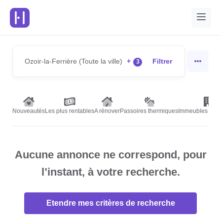
Ozoir-la-Ferrière (Toute la ville)
+
Filtrer
3
Nouveautés
Les plus rentables
A rénover
Passoires thermiques
Immeubles de r
Aucune annonce ne correspond, pour
l’instant, à votre recherche.
Etendre mes critères de recherche