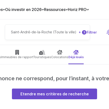
es
Où investir en 2026
Ressources
Horiz PRO
Saint-André-de-la-Roche (Toute la ville)
+
Filtrer
3
s
Immeubles de rapport
Touristiques
Colocations
Déjà loués
nce ne correspond, pour l’instant, à votr
Etendre mes critères de recherche