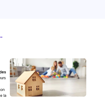
-
odes
eurs
ion
e la