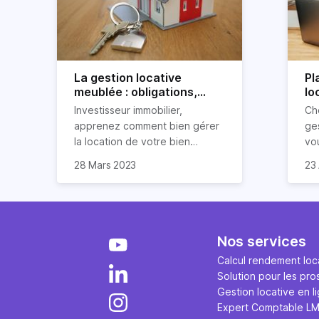
La gestion locative
Pl
meublée : obligations,
lo
avantages et
po
Investisseur immobilier,
Ch
inconvénients
apprenez comment bien gérer
ges
la location de votre bien
vo
immobilier meublé ! Découvrez
par
28 Mars 2023
23 
quelles sont vos obligations en
dé
tant que propriétaire, quels
loc
avantages et inconvénients
présente ce type de location.
Nos services
Calcul rendement loca
Solution pour les pro
Gestion locative en l
Expert Comptable L