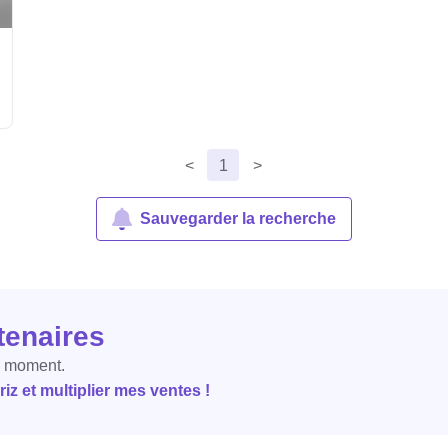
<
1
>
Sauvegarder la recherche
tenaires
e moment.
z et multiplier mes ventes !