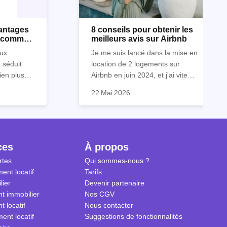
vantages
8 conseils pour obtenir les
s comme
meilleurs avis sur Airbnb
eurs
ux
Je me suis lancé dans la mise en
n séduit
location de 2 logements sur
ien plus
Airbnb en juin 2024, et j'ai vite
personnes
prendre
compris que la clé pour obtenir
Dans cet article, je vous partage
22 Mai 2026
elle,
 cadre
d'excellents avis réside dans un
mes meilleurs conseils pour
es,
pplicable en
savant cocktail de services
garantir des évaluations 5 étoiles
isseur,
ites réelles
exceptionnels, une
de la part de vos invités. Ces
es
ndement.
communication fluide et des
astuces sont issues de mon
bles, à
petites attentions qui font toute la
expérience personnelle et de ce
ces
À propos
 les
différence.
que j'ai pu observer en discutant
rtes
Qui sommes-nous ?
avec d'autres hôtes de la
ent locatif
Tarifs
communauté Airbnb.
lier
Devenir partenaire
t immobilier
Nos CGV
t locatif
Nous contacter
ent locatif
Suggestions de fonctionnalités