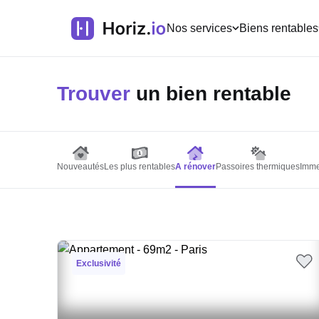
Nos services
Biens rentables
Trouver
un bien rentable
Nouveautés
Les plus rentables
A rénover
Passoires thermiques
Imme
Exclusivité