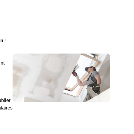
on
!
ent
blier
ataires