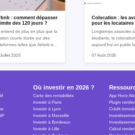
rbnb : comment dépasser
Colocation : les a
 limite des 120 jours ?
pour les locataire
pour les investiss
entend de plus en plus que la
Longtemps associée a
ation courte durée sur des
étudiants, la colocatio
teformes telles que Airbnb est
aujourd'hui un public b
venue mission quasi
large : jeunes actifs, 
Voici ce qu'il faut com
Juillet 2025
07 Août 2026
ossible. Mais chez Horiz,
vais donc explorer dans cet
en mobilité professionn
avant de se lancer : le
s aimons tordre le cou aux
icle les stratégies (légales bien
familles monoparental
juridique, la fiscalité a
es reçues sur l’immobilier.
endu) pour louer sur Airbnb
seniors. Pour un invest
2026, et surtout les lim
s de 120 jours par an ou
c'est l'une des stratégi
de la promesse de re
ore ne pas être inquiété par
locatives les plus renta
Où investir en 2026 ?
Ressour
utres réglementations.
condition d'en accepter
if
Carte des rentabilités
App Horiz Ale
estisseurs, préparez-vous à
contraintes de gestion.
Investir à Paris
Plugin rendem
ximiser vos rendements sur
ne
Investir à Lyon
Crédit immobi
bnb tout en respectant les
NP
Investir à Marseille
Investissemen
les du jeu !
Investir à Bordeaux
Investissemen
Investir à Lille
Calcul rendem