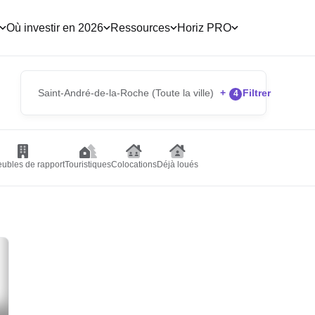
Où investir en 2026
Ressources
Horiz PRO
Saint-André-de-la-Roche (Toute la ville)
+
Filtrer
4
ubles de rapport
Touristiques
Colocations
Déjà loués