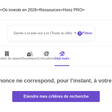
Où investir en 2026
Ressources
Horiz PRO
Sainte-Livrade-sur-Lot (Toute la ville)
+
Filtrer
3
bles de rapport
Touristiques
Colocations
Déjà loués
once ne correspond, pour l’instant, à votre
Etendre mes critères de recherche