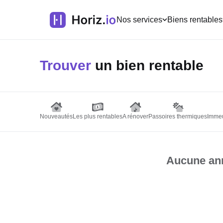
Nos services
Biens rentables
Trouver
un bien rentable
Nouveautés
Les plus rentables
A rénover
Passoires thermiques
Immeu
Aucune ann