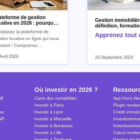
ateforme de gestion
Gestion immobilièr
cative en 2026 : pourquoi
définition, formati
riz.io ?
et logiciel
isissez la plateforme de
Apprenez tout c
tion locative en ligne qui vous
!
nvient ! Comprenez
faitement son utilité et
Avril 2026
25 Septembre 2023
ouvrez les outils de gestion
ative d’Horiz.io.
Où investir en 2026 ?
Ressour
if
Carte des rentabilités
App Horiz Ale
Investir à Paris
Plugin rendem
ne
Investir à Lyon
Crédit immobi
NP
Investir à Marseille
Investissemen
Investir à Bordeaux
Investissemen
Investir à Lille
Calcul rendem
Investir à Toulouse
Gestion locat