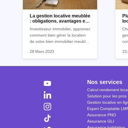
La gestion locative meublée
Pl
: obligations, avantages et
lo
inconvénients
Ho
Investisseur immobilier, apprenez
Cho
comment bien gérer la location
ges
de votre bien immobilier meublé !
co
Découvrez quelles sont vos
par
28 Mars 2023
23 
obligations en tant que
déc
propriétaire, quels avantages et
loc
inconvénients présente ce type
de location.
Nos services
Calcul rendement locat
Solution pour les pros
Gestion locative en lig
Expert Comptable LM
Assurance PNO
Assurance GLI
Assurance habitation