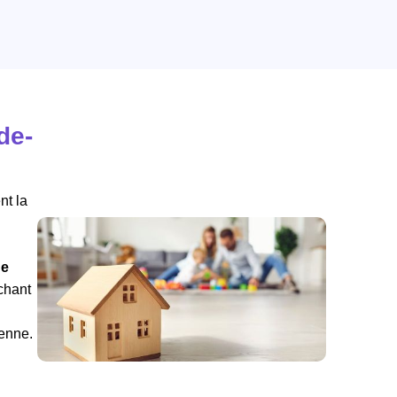
de-
nt la
de
rchant
ienne.