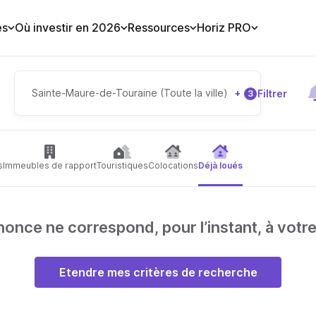
es
Où investir en 2026
Ressources
Horiz PRO
Sainte-Maure-de-Touraine (Toute la ville)
+
Filtrer
3
s
Immeubles de rapport
Touristiques
Colocations
Déjà loués
nce ne correspond, pour l’instant, à votr
Etendre mes critères de recherche