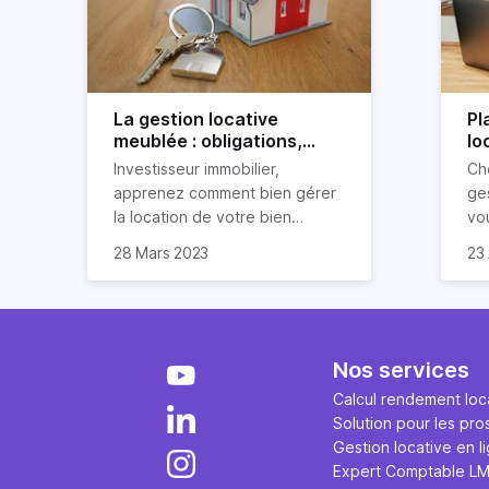
La gestion locative
Pl
meublée : obligations,
lo
avantages et
po
Investisseur immobilier,
Ch
inconvénients
apprenez comment bien gérer
ges
la location de votre bien
vo
immobilier meublé ! Découvrez
par
28 Mars 2023
23 
quelles sont vos obligations en
dé
tant que propriétaire, quels
loc
avantages et inconvénients
présente ce type de location.
Nos services
Calcul rendement loca
Solution pour les pro
Gestion locative en l
Expert Comptable L