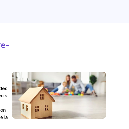
re-
odes
eurs
ion
e la