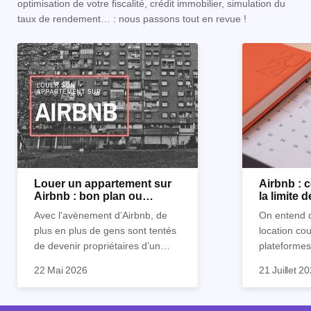
optimisation de votre fiscalité, crédit immobilier, simulation du
taux de rendement… : nous passons tout en revue !
Louer un appartement sur
Airbnb :
Airbnb : bon plan ou
la limite 
mauvaise idée
Avec l'avènement d’Airbnb, de
On entend d
plus en plus de gens sont tentés
location co
de devenir propriétaires d’un
plateformes
appartement pour le louer par la
devenue mi
22 Mai 2026
21 Juillet 2
suite. On compte environ 25 000
impossible.
Je vais don
à 30 000 logements à Paris qui
nous aimons
article les 
sont des meublés touristiques à
idées reçues
entendu) po