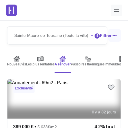
Sainte-Maure-de-Touraine (Toute la ville)
+
Filtrer
4
Nouveautés
Les plus rentables
A rénover
Passoires thermiques
Immeubles de 
Exclusivité
Il y a 82 jours
389,000 €
•
4.2% brut
5,638€/m2