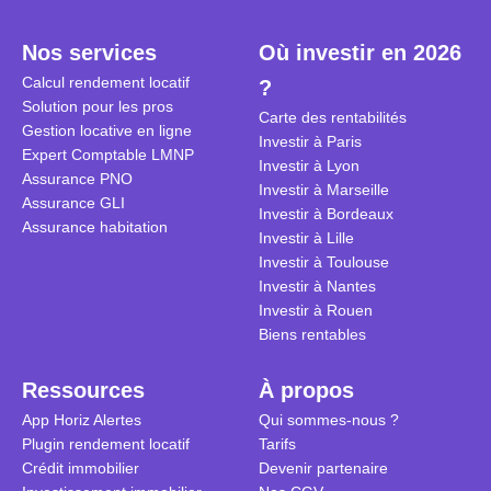
plein temps. Louer en airbnb,
plus de 120
est-ce rentable ? Quels sont les
encore ne p
Nos services
Où investir en 2026
frais à prévoir ? Les différentes
d’autres ré
Calcul rendement locatif
?
conditions à remplir ?
Investisseu
Solution pour les pros
maximiser 
Carte des rentabilités
Gestion locative en ligne
Airbnb tout
Investir à Paris
Expert Comptable LMNP
règles du je
Investir à Lyon
Assurance PNO
Investir à Marseille
Assurance GLI
Investir à Bordeaux
Assurance habitation
Investir à Lille
Investir à Toulouse
Investir à Nantes
Investir à Rouen
Biens rentables
Ressources
À propos
App Horiz Alertes
Qui sommes-nous ?
Plugin rendement locatif
Tarifs
Crédit immobilier
Devenir partenaire