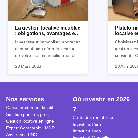
La gestion locative meublée
Plateform
: obligations, avantages et
locative 
inconvénients
Horiz.io ?
Investisseur immobilier, apprenez
Choisissez 
comment bien gérer la location
gestion loca
de votre bien immobilier meublé !
convient !
Découvrez quelles sont vos
parfaitement
28 Mars 2023
23 Avril 202
obligations en tant que
découvrez l
propriétaire, quels avantages et
locative d’Ho
inconvénients présente ce type
de location.
Nos services
Où investir en 2026
Calcul rendement locatif
?
Solution pour les pros
Carte des rentabilités
Gestion locative en ligne
Investir à Paris
Expert Comptable LMNP
Investir à Lyon
Assurance PNO
Investir à Marseille