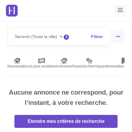
Sierentz (Toute la ville)
+
Filtrer
3
Nouveautés
Les plus rentables
A rénover
Passoires thermiques
Immeubles de r
Aucune annonce ne correspond, pour
l’instant, à votre recherche.
Etendre mes critères de recherche