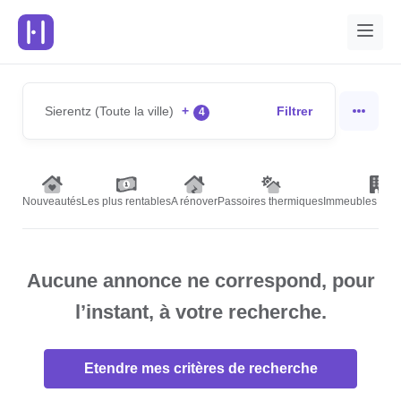
Sierentz (Toute la ville)
+
Filtrer
4
Nouveautés
Les plus rentables
A rénover
Passoires thermiques
Immeubles de r
Aucune annonce ne correspond, pour
l’instant, à votre recherche.
Etendre mes critères de recherche