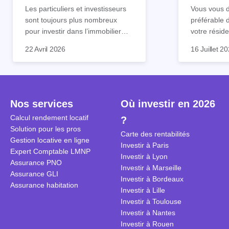
tout !
règle sim
Les particuliers et investisseurs
Vous vous d
sont toujours plus nombreux
préférable 
pour investir dans l’immobilier
votre réside
neuf. En effet, il existe de
Inutile d'êt
Souvent, o
22 Avril 2026
16 Juillet 2
nombreux avantages à choisir ce
pour prendr
affirmation
type de bien. Nous vous
éclairée. U
"louer, c'est
expliquons tout dans cet article.
la règle de
fenêtres" ou
à trancher 
sa résidenc
secondes et
sécuriser so
Nos services
Où investir en 2026
coûteuses. 
Cependant, l
Calcul rendement locatif
?
révèle ce s
plus nuancé
Solution pour les pros
transforme 
simulations
Carte des rentabilités
Gestion locative en ligne
traditionnel
complexes 
Investir à Paris
Expert Comptable LMNP
débats sans
Investir à Lyon
Assurance PNO
réconcilier 
Investir à Marseille
Assurance GLI
vue. Cette 
Investir à Bordeaux
Assurance habitation
approche si
Investir à Lille
tous.
Investir à Toulouse
Investir à Nantes
Investir à Rouen