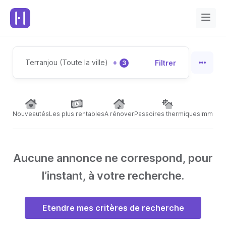
Terranjou (Toute la ville)
+
Filtrer
3
Nouveautés
Les plus rentables
A rénover
Passoires thermiques
Immeubl
Aucune annonce ne correspond, pour
l’instant, à votre recherche.
Etendre mes critères de recherche