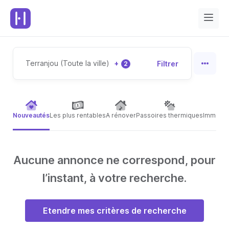
Terranjou (Toute la ville)
+
Filtrer
2
Nouveautés
Les plus rentables
A rénover
Passoires thermiques
Immeubl
Aucune annonce ne correspond, pour
l’instant, à votre recherche.
Etendre mes critères de recherche