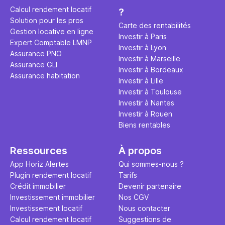
éviter des
avenir". Ce
Calcul rendement locatif
?
Cette vidé
est bien p
Solution pour les pros
ce secret 
études et s
Carte des rentabilités
Gestion locative en ligne
transforme
financière
Investir à Paris
Expert Comptable LMNP
traditionne
mener à de
Investir à Lyon
Assurance PNO
question.
sans jamais
Investir à Marseille
Assurance GLI
points de 
Investir à Bordeaux
Assurance habitation
propose un
Investir à Lille
et accessib
Investir à Toulouse
Investir à Nantes
Investir à Rouen
Biens rentables
Ressources
À propos
App Horiz Alertes
Qui sommes-nous ?
Plugin rendement locatif
Tarifs
Crédit immobilier
Devenir partenaire
Investissement immobilier
Nos CGV
Investissement locatif
Nous contacter
Calcul rendement locatif
Suggestions de