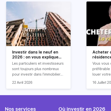
Investir dans le neuf en
Acheter o
2026 : on vous explique
résidence
tout !
règle sim
Les particuliers et investisseurs
Vous vous 
révélée
sont toujours plus nombreux
préférable
pour investir dans l’immobilier
louer votr
neuf. En effet, il existe de
principale ?
Souvent, o
22 Avril 2026
16 Juillet 2
nombreux avantages à choisir
expert en 
affirmation
ce type de bien. Nous vous
une décisi
comme "loue
expliquons tout dans cet
règle simpl
l'argent par
article.
peut vous 
faut invest
seulement 
principale 
Nos services
Où investir en 2026