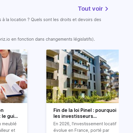
Tout voir
 à la location ? Quels sont les droits et devoirs des
oriz.io en fonction dans changements législatifs).
on
Fin de la loi Pinel : pourquoi
 le guide
les investisseurs
immobiliers se tournent
on meublé
En 2026, l'investissement locatif
vers le LLI en 2026
illeur et
évolue en France, porté par