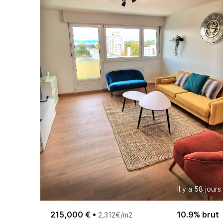
Il y a 58 jours
215,000 €
•
10.9% brut
2,312€/m2