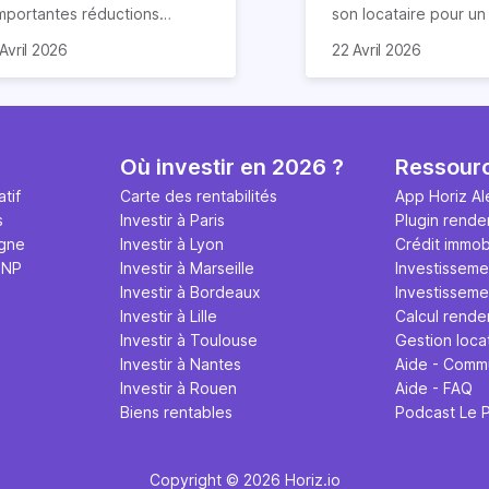
importantes réductions
son locataire pour u
mpôts lors d’un achat
meublé. Ce document
Avril 2026
22 Avril 2026
obilier. Elle concerne les
de nombreuses claus
ns particuliers et à
chacun s’engage à re
mension historique destinés à
Nous vous expliquon
location. Quels sont ses
guide tout ce qu’il fau
antages et quelles
sur le contrat de loca
Où investir en 2026 ?
Ressour
marches effectuer pour en
meublé en 2026.
tif
Carte des rentabilités
App Horiz Al
néficier ? Suivez notre guide
s
Investir à Paris
Plugin rende
mplet !
igne
Investir à Lyon
Crédit immobi
MNP
Investir à Marseille
Investisseme
Investir à Bordeaux
Investissemen
Investir à Lille
Calcul rende
Investir à Toulouse
Gestion loca
Investir à Nantes
Aide - Comm
Investir à Rouen
Aide - FAQ
Biens rentables
Podcast Le 
Copyright © 2026 Horiz.io