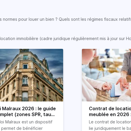
 normes pour louer un bien ? Quels sont les régimes fiscaux relatifs
location immobilière (cadre juridique régulièrement mis à jour sur H
i Malraux 2026 : le guide
Contrat de locati
mplet (zones SPR, taux,
meublée en 2026 :
nditions)
détaillé !
loi Malraux est un dispositif
Le contrat de locati
i permet de bénéficier
lie juridiquement le ba