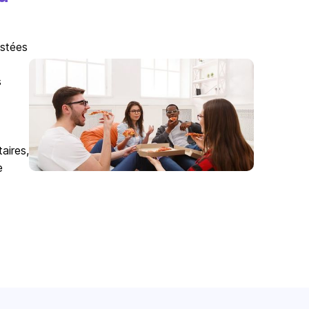
istées
s
aires,
e