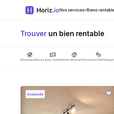
Nos services
Biens rentabl
Trouver
un bien rentable
Nouveautés
Les plus rentables
A rénover
Passoires thermique
Exclusivité