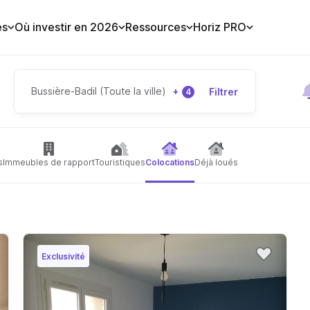
es
Où investir en 2026
Ressources
Horiz PRO
Bussière-Badil (Toute la ville)
+
Filtrer
4
s
Immeubles de rapport
Touristiques
Colocations
Déjà loués
Exclusivité