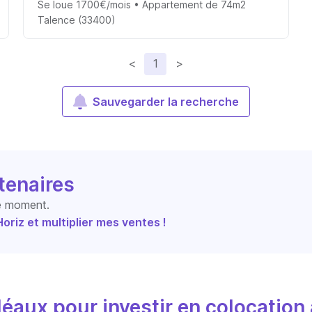
Se loue 1700€/mois • Appartement de 74m2
Talence (33400)
<
1
>
Sauvegarder la recherche
tenaires
le moment.
riz et multiplier mes ventes !
éaux pour investir en colocation 