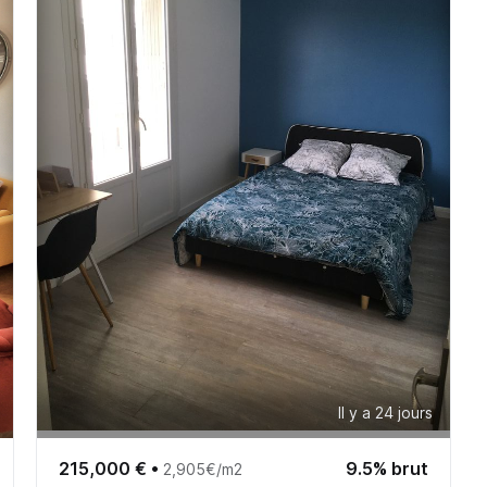
Il y a 24 jours
215,000 €
•
9.5% brut
2,905€/m2