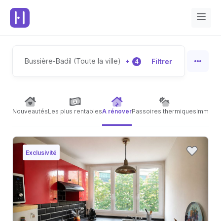
Bussière-Badil (Toute la ville)
+
Filtrer
4
Nouveautés
Les plus rentables
A rénover
Passoires thermiques
Immeubl
Exclusivité