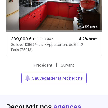
Il y a 80 jours
389,000 €
•
4.2% brut
5,638€/m2
Se loue 1366€/mois • Appartement de 69m2
Paris (75013)
Précédent
|
Suivant
Sauvegarder la recherche
Découvrir nos
agences