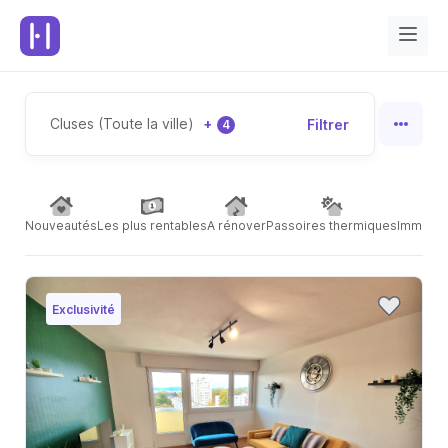
Cluses (Toute la ville)
+
Filtrer
4
Nouveautés
Les plus rentables
A rénover
Passoires thermiques
Immeubl
Exclusivité