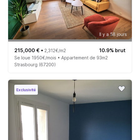
Il y a 58 jours
215,000 €
•
10.9% brut
2,312€/m2
Se loue 1950€/mois • Appartement de 93m2
Strasbourg (67200)
Exclusivité