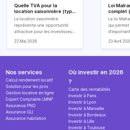
Quelle TVA pour la
Loi Malra
location saisonnière (type
complet 
airbnb) ?
condition
La location saisonnière
La loi Malra
représente une opportunité
qui permet
attractive pour les investisseurs
d'importan
souhaitant diversifier leur
d’impôts lo
22 Mai 2026
23 Avril 20
patrimoine et générer des
Et qu’a-t-on appris à la rentrée
immobilier.
revenus complémentaires.
2024 ? Que l’assujettissement à
biens partic
Cependant, il est crucial de
la TVA est généralisé pour les
dimension h
maîtriser les aspects fiscaux,
séjours dans une location
la location
notamment la TVA, afin
saisonnière dans certaines
avantages 
Nos services
Où investir en 2026
d'optimiser cette activité.
conditions. On fait le point dans
démarches 
Calcul rendement locatif
?
cet article.
bénéficier 
Solution pour les pros
complet !
Carte des rentabilités
Gestion locative en ligne
Investir à Paris
Expert Comptable LMNP
Investir à Lyon
Assurance PNO
Investir à Marseille
Assurance GLI
Investir à Bordeaux
Assurance habitation
Investir à Lille
Investir à Toulouse