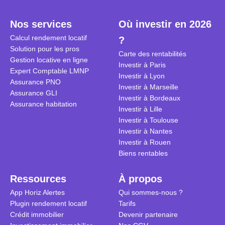
plein temps. Louer en airbnb,
plus de 120
est-ce rentable ? Quels sont les
encore ne p
Nos services
Où investir en 2026
frais à prévoir ? Les différentes
d’autres ré
Calcul rendement locatif
?
conditions à remplir ?
Investisseu
Solution pour les pros
maximiser 
Carte des rentabilités
Gestion locative en ligne
Airbnb tout
Investir à Paris
Expert Comptable LMNP
règles du je
Investir à Lyon
Assurance PNO
Investir à Marseille
Assurance GLI
Investir à Bordeaux
Assurance habitation
Investir à Lille
Investir à Toulouse
Investir à Nantes
Investir à Rouen
Biens rentables
Ressources
À propos
App Horiz Alertes
Qui sommes-nous ?
Plugin rendement locatif
Tarifs
Crédit immobilier
Devenir partenaire