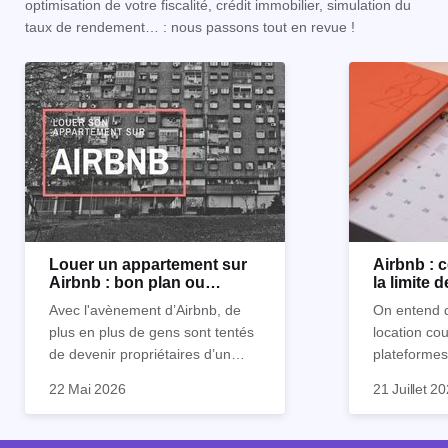
optimisation de votre fiscalité, crédit immobilier, simulation du
taux de rendement… : nous passons tout en revue !
Louer un appartement sur
Airbnb :
Airbnb : bon plan ou
la limite 
mauvaise idée
Avec l'avènement d’Airbnb, de
On entend d
plus en plus de gens sont tentés
location co
de devenir propriétaires d’un
plateformes
appartement pour le louer par la
devenue mi
22 Mai 2026
21 Juillet 2
suite. On compte environ 25 000
impossible.
Je vais don
à 30 000 logements à Paris qui
nous aimons
article les 
sont des meublés touristiques à
idées reçues
entendu) po