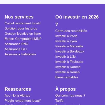
Cependant, il est crucial de
la TVA est généralisé pour les
historique d
maîtriser les aspects fiscaux,
séjours dans une location
Quels sont 
notamment la TVA, afin
saisonnière dans certaines
quelles dém
Nos services
Où investir en 2026
d'optimiser cette activité.
conditions. On fait le point dans
pour en bén
Calcul rendement locatif
?
cet article.
guide compl
Solution pour les pros
Carte des rentabilités
Gestion locative en ligne
Investir à Paris
Expert Comptable LMNP
Investir à Lyon
Assurance PNO
Investir à Marseille
Assurance GLI
Investir à Bordeaux
Assurance habitation
Investir à Lille
Investir à Toulouse
Investir à Nantes
Investir à Rouen
Biens rentables
Ressources
À propos
App Horiz Alertes
Qui sommes-nous ?
Plugin rendement locatif
Tarifs