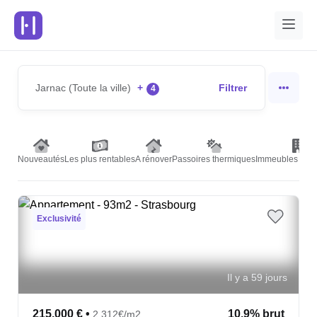
Jarnac (Toute la ville)
+
Filtrer
4
Nouveautés
Les plus rentables
A rénover
Passoires thermiques
Immeubles de r
Exclusivité
Il y a 59 jours
215,000 €
•
10.9% brut
2,312€/m2