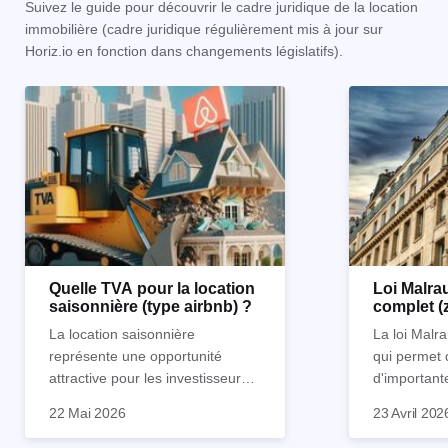
Suivez le guide pour découvrir le cadre juridique de la location
immobilière (cadre juridique régulièrement mis à jour sur
Horiz.io en fonction dans changements législatifs).
Quelle TVA pour la location
Loi Malrau
saisonnière (type airbnb) ?
complet (
condition
La location saisonnière
La loi Malra
représente une opportunité
qui permet 
attractive pour les investisseurs
d'important
souhaitant diversifier leur
d’impôts lor
22 Mai 2026
23 Avril 202
patrimoine et générer des
Et qu’a-t-on appris à la rentrée
immobilier. 
revenus complémentaires.
2024 ? Que l’assujettissement à
biens partic