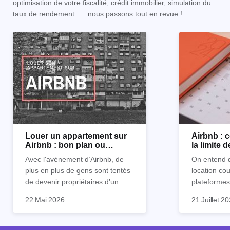
optimisation de votre fiscalité, crédit immobilier, simulation du
taux de rendement… : nous passons tout en revue !
Louer un appartement sur
Airbnb :
Airbnb : bon plan ou
la limite 
mauvaise idée
Avec l'avènement d’Airbnb, de
On entend d
plus en plus de gens sont tentés
location co
de devenir propriétaires d’un
plateformes
appartement pour le louer par la
devenue mi
22 Mai 2026
21 Juillet 2
suite. On compte environ 25 000
impossible.
Je vais don
à 30 000 logements à Paris qui
nous aimons
article les 
sont des meublés touristiques à
idées reçues
entendu) po