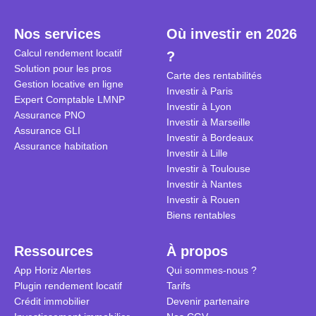
plein temps. Louer en airbnb,
plus de 120
est-ce rentable ? Quels sont les
encore ne p
Nos services
Où investir en 2026
frais à prévoir ? Les différentes
d’autres ré
Calcul rendement locatif
?
conditions à remplir ?
Investisseu
Solution pour les pros
maximiser 
Carte des rentabilités
Gestion locative en ligne
Airbnb tout
Investir à Paris
Expert Comptable LMNP
règles du je
Investir à Lyon
Assurance PNO
Investir à Marseille
Assurance GLI
Investir à Bordeaux
Assurance habitation
Investir à Lille
Investir à Toulouse
Investir à Nantes
Investir à Rouen
Biens rentables
Ressources
À propos
App Horiz Alertes
Qui sommes-nous ?
Plugin rendement locatif
Tarifs
Crédit immobilier
Devenir partenaire