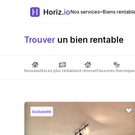
Nos services
Biens rentabl
Trouver
un bien rentable
Nouveautés
Les plus rentables
A rénover
Passoires thermique
Exclusivité