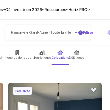
es
Où investir en 2026
Ressources
Horiz PRO
Ramonville-Saint-Agne (Toute la ville)
+
Filtrer
4
s
Immeubles de rapport
Touristiques
Colocations
Déjà loués
Exclusivité