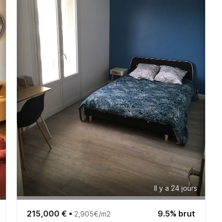
Il y a 24 jours
215,000 €
•
9.5% brut
2,905€/m2