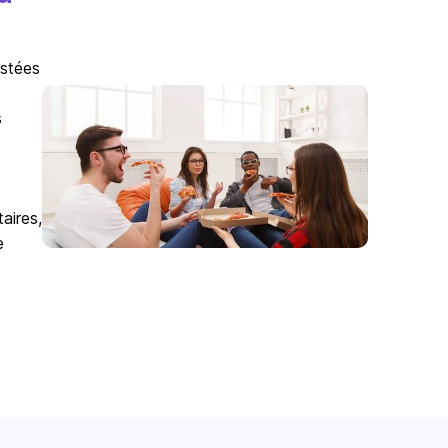
istées
s
aires,
e