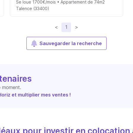
Se loue 1700€/mois • Appartement de 74m2
Talence (33400)
<
1
>
Sauvegarder la recherche
tenaires
le moment.
riz et multiplier mes ventes !
éaux pour investir en colocation 