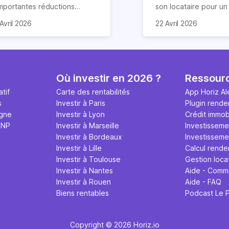
importantes réductions
son locataire pour u
mpôts lors d’un achat
meublé. Ce document
Avril 2026
22 Avril 2026
obilier. Elle concerne les
de nombreuses claus
ns particuliers et à
chacun s’engage à re
mension historique destinés à
Nous vous expliquon
location. Quels sont ses
guide tout ce qu’il fau
antages et quelles
sur le contrat de loca
Où investir en 2026 ?
Ressour
marches effectuer pour en
meublé en 2026.
tif
Carte des rentabilités
App Horiz Al
néficier ? Suivez notre guide
s
Investir à Paris
Plugin rende
mplet !
igne
Investir à Lyon
Crédit immobi
MNP
Investir à Marseille
Investisseme
Investir à Bordeaux
Investissemen
Investir à Lille
Calcul rende
Investir à Toulouse
Gestion loca
Investir à Nantes
Aide - Comm
Investir à Rouen
Aide - FAQ
Biens rentables
Podcast Le 
Copyright © 2026 Horiz.io