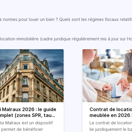
 normes pour louer un bien ? Quels sont les régimes fiscaux relatifs
location immobilière (cadre juridique régulièrement mis à jour sur H
i Malraux 2026 : le guide
Contrat de locati
mplet (zones SPR, taux,
meublée en 2026 :
nditions)
détaillé !
loi Malraux est un dispositif
Le contrat de locati
i permet de bénéficier
lie juridiquement le ba