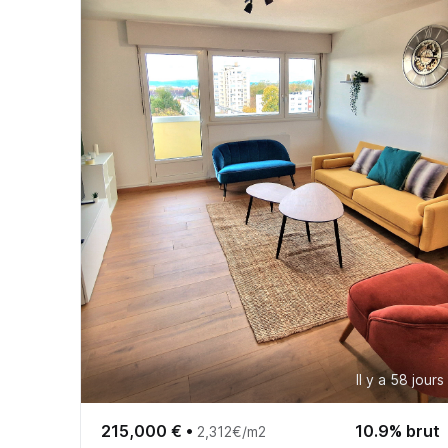
Il y a 58 jours
215,000 €
•
10.9% brut
2,312€/m2