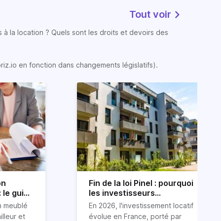
Tout voir
 à la location ? Quels sont les droits et devoirs des
oriz.io en fonction dans changements législatifs).
on
Fin de la loi Pinel : pourquoi
 le guide
les investisseurs
immobiliers se tournent
on meublé
En 2026, l'investissement locatif
vers le LLI en 2026
illeur et
évolue en France, porté par