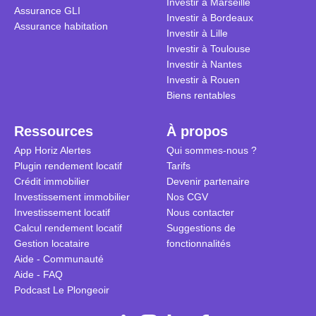
Investir à Marseille
Assurance GLI
vue. Cette 
Investir à Bordeaux
Assurance habitation
approche si
Investir à Lille
tous.
Investir à Toulouse
Investir à Nantes
Investir à Rouen
Biens rentables
Ressources
À propos
App Horiz Alertes
Qui sommes-nous ?
Plugin rendement locatif
Tarifs
Crédit immobilier
Devenir partenaire
Investissement immobilier
Nos CGV
Investissement locatif
Nous contacter
Calcul rendement locatif
Suggestions de
Gestion locataire
fonctionnalités
Aide - Communauté
Aide - FAQ
Podcast Le Plongeoir