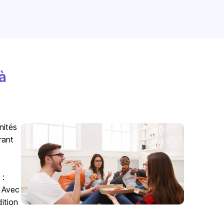
à
nités
rant
 :
. Avec
ition