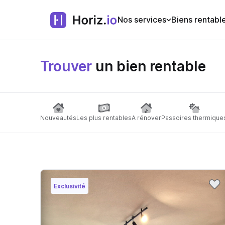
Nos services
Biens rentabl
Trouver
un bien rentable
Nouveautés
Les plus rentables
A rénover
Passoires thermique
Exclusivité