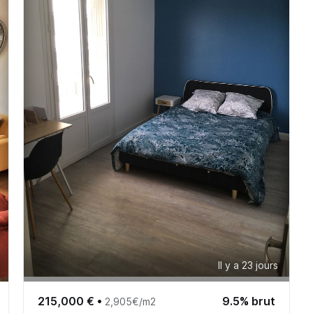
Il y a 23 jours
215,000 €
•
9.5% brut
2,905€/m2