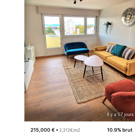
Il y a 57 jours
215,000 €
•
10.9% brut
2,312€/m2