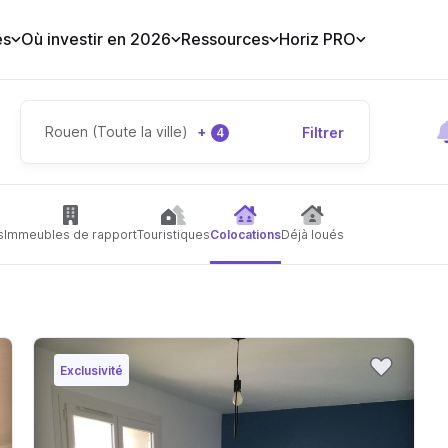
es
Où investir en 2026
Ressources
Horiz PRO
Rouen (Toute la ville)
+
Filtrer
4
s
Immeubles de rapport
Touristiques
Colocations
Déjà loués
Exclusivité