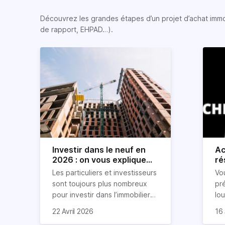
Découvrez les grandes étapes d’un projet d’achat immobi
de rapport, EHPAD…).
Investir dans le neuf en
Ac
2026 : on vous explique
ré
tout !
rè
Les particuliers et investisseurs
Vo
ré
sont toujours plus nombreux
pr
pour investir dans l’immobilier
lo
neuf. En effet, il existe de
pri
So
22 Avril 2026
16 
nombreux avantages à choisir
ex
af