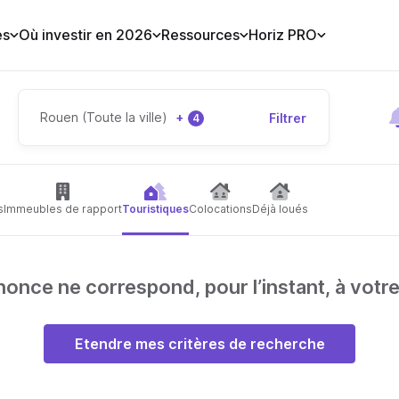
es
Où investir en 2026
Ressources
Horiz PRO
Rouen (Toute la ville)
+
Filtrer
4
s
Immeubles de rapport
Touristiques
Colocations
Déjà loués
nce ne correspond, pour l’instant, à votr
Etendre mes critères de recherche