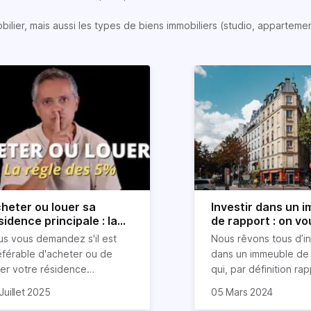
lier, mais aussi les types de biens immobiliers (studio, appartemen
heter ou louer sa
Investir dans un 
sidence principale : la
de rapport : on vo
gle simple des 5%
explique tout
us vous demandez s'il est
Nous rêvons tous d’in
vélée
éférable d'acheter ou de
dans un immeuble de 
uer votre résidence
qui, par définition ra
ncipale ? Inutile d'être un
uvent, on entend des
Pour tous les investi
Juillet 2025
05 Mars 2024
pert en finance pour prendre
firmations catégoriques
locatifs, ce type de b