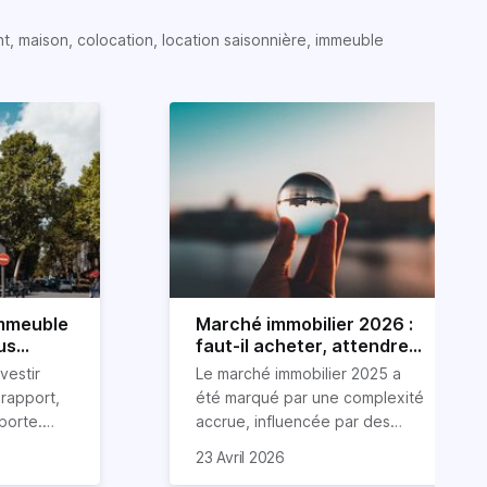
t, maison, colocation, location saisonnière, immeuble
immeuble
Marché immobilier 2026 :
us
faut-il acheter, attendre
ou vendre ?
vestir
Le marché immobilier 2025 a
rapport,
été marqué par une complexité
pporte.
accrue, influencée par des
sseurs
facteurs tels qu’une crise
Examinons dans cet article les
23 Avril 2026
ien
immobilière, une inflation
tendances immobilières de