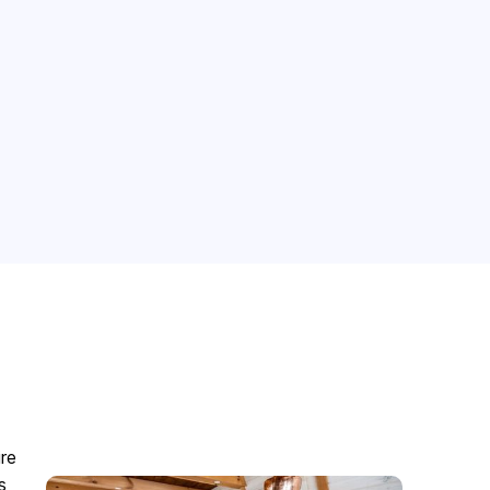
ire
s