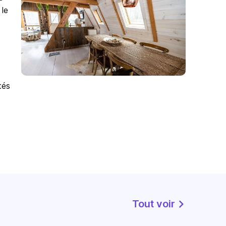
 le
tés
Tout voir