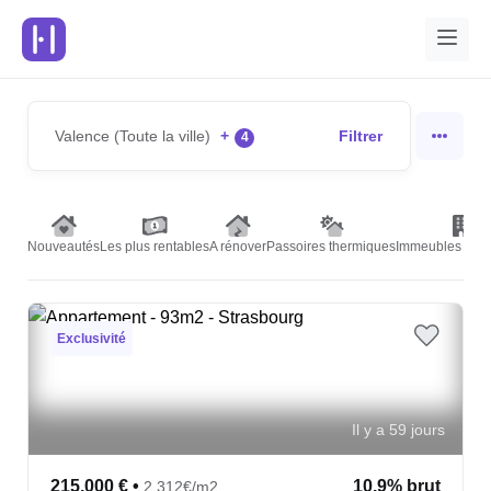
Valence (Toute la ville)
+
Filtrer
4
Nouveautés
Les plus rentables
A rénover
Passoires thermiques
Immeubles de r
Exclusivité
Il y a 59 jours
215,000 €
•
10.9% brut
2,312€/m2