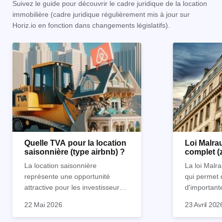
Suivez le guide pour découvrir le cadre juridique de la location
immobilière (cadre juridique régulièrement mis à jour sur
Horiz.io en fonction dans changements législatifs).
Quelle TVA pour la location
Loi Malrau
saisonnière (type airbnb) ?
complet (
condition
La location saisonnière
La loi Malra
représente une opportunité
qui permet 
attractive pour les investisseurs
d'important
souhaitant diversifier leur
d’impôts lor
22 Mai 2026
23 Avril 202
patrimoine et générer des
Et qu’a-t-on appris à la rentrée
immobilier. 
revenus complémentaires.
2024 ? Que l’assujettissement à
biens partic