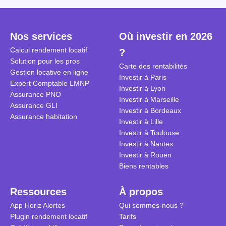
Cependant, il est crucial de
la TVA est généralisé pour les
historique d
maîtriser les aspects fiscaux,
séjours dans une location
Quels sont 
notamment la TVA, afin
saisonnière dans certaines
quelles dém
Nos services
Où investir en 2026
d'optimiser cette activité.
conditions. On fait le point dans
pour en bén
Calcul rendement locatif
?
cet article.
guide compl
Solution pour les pros
Carte des rentabilités
Gestion locative en ligne
Investir à Paris
Expert Comptable LMNP
Investir à Lyon
Assurance PNO
Investir à Marseille
Assurance GLI
Investir à Bordeaux
Assurance habitation
Investir à Lille
Investir à Toulouse
Investir à Nantes
Investir à Rouen
Biens rentables
Ressources
À propos
App Horiz Alertes
Qui sommes-nous ?
Plugin rendement locatif
Tarifs