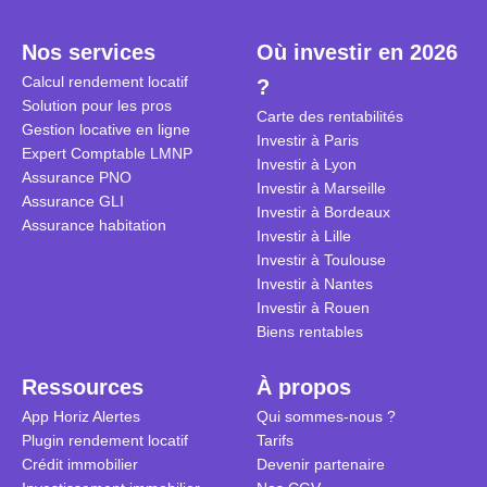
plein temps. Louer en airbnb,
plus de 120
est-ce rentable ? Quels sont les
encore ne p
Nos services
Où investir en 2026
frais à prévoir ? Les différentes
d’autres ré
Calcul rendement locatif
?
conditions à remplir ?
Investisseu
Solution pour les pros
maximiser 
Carte des rentabilités
Gestion locative en ligne
Airbnb tout
Investir à Paris
Expert Comptable LMNP
règles du je
Investir à Lyon
Assurance PNO
Investir à Marseille
Assurance GLI
Investir à Bordeaux
Assurance habitation
Investir à Lille
Investir à Toulouse
Investir à Nantes
Investir à Rouen
Biens rentables
Ressources
À propos
App Horiz Alertes
Qui sommes-nous ?
Plugin rendement locatif
Tarifs
Crédit immobilier
Devenir partenaire