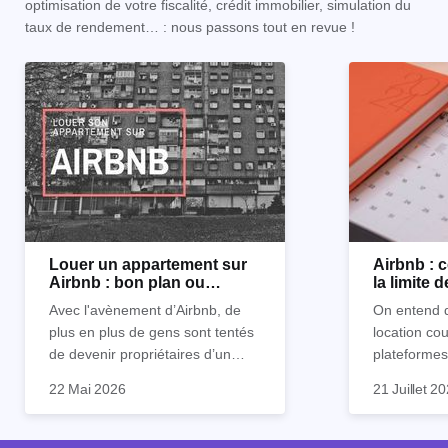
optimisation de votre fiscalité, crédit immobilier, simulation du
taux de rendement… : nous passons tout en revue !
Louer un appartement sur
Airbnb :
Airbnb : bon plan ou
la limite 
mauvaise idée
Avec l'avènement d’Airbnb, de
On entend d
plus en plus de gens sont tentés
location co
de devenir propriétaires d’un
plateformes
appartement pour le louer par la
devenue mi
22 Mai 2026
21 Juillet 2
suite. On compte environ 25 000
impossible.
Je vais don
à 30 000 logements à Paris qui
nous aimons
article les 
sont des meublés touristiques à
idées reçues
entendu) po