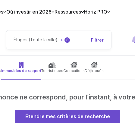
es
Où investir en 2026
Ressources
Horiz PRO
Étupes (Toute la ville)
+
Filtrer
3
s
Immeubles de rapport
Touristiques
Colocations
Déjà loués
nce ne correspond, pour l’instant, à votr
Etendre mes critères de recherche