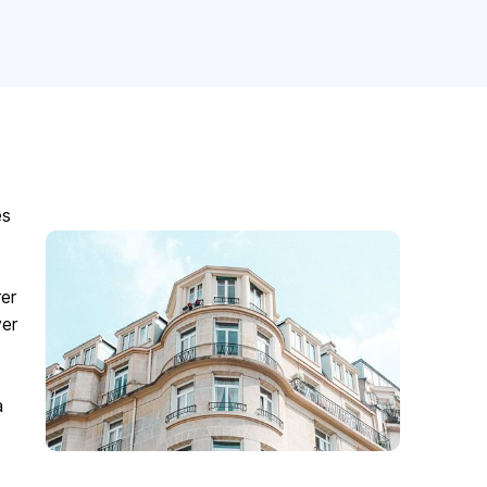
es
er
ver
à