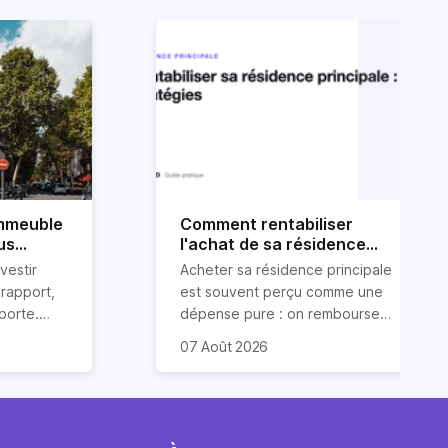
immeuble
Comment rentabiliser
us
l'achat de sa résidence
principale : 6 stratégies
vestir
Acheter sa résidence principale
rapport,
est souvent perçu comme une
pporte.
dépense pure : on rembourse
sseurs
un crédit, on paie une taxe
Plusieurs de ces stratégies
07 Août 2026
ien
foncière, on entretient.
bénéficient même d'un cadre
e un
Pourtant, avec un peu de
fiscal particulièrement
 condition
méthode, une résidence
favorable, parce que le
r bien
principale peut générer des
législateur a voulu encourager
immeuble de
revenus et alléger
la mise à disposition de