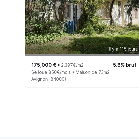
Il y a 115 jours
175,000 €
•
5.8% brut
2,397€/m2
Se loue 850€/mois • Maison de 73m2
Avignon (84000)