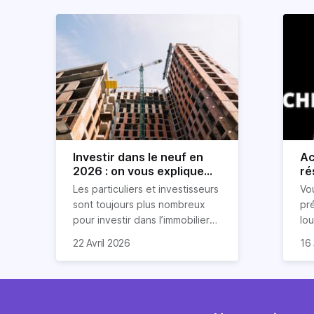
Investir dans le neuf en
Ac
2026 : on vous explique
ré
tout !
rè
Les particuliers et investisseurs
Vo
ré
sont toujours plus nombreux
pr
pour investir dans l’immobilier
lo
neuf. En effet, il existe de
pri
So
22 Avril 2026
16 
nombreux avantages à choisir
ex
af
ce type de bien. Nous vous
un
com
expliquons tout dans cet
règ
l'a
article.
pe
fau
se
pri