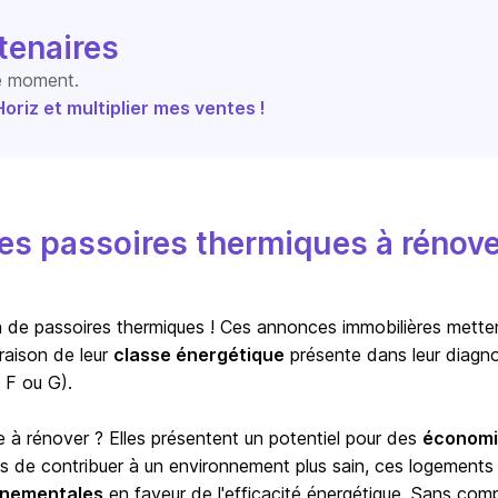
tenaires
le moment.
riz et multiplier mes ventes !
s passoires thermiques à rénove
ion de passoires thermiques ! Ces annonces immobilières mette
raison de leur
classe énergétique
présente dans leur diagno
 F ou G).
e à rénover ? Elles présentent un potentiel pour des
économi
us de contribuer à un environnement plus sain, ces logements
ernementales
en faveur de l'efficacité énergétique. Sans com