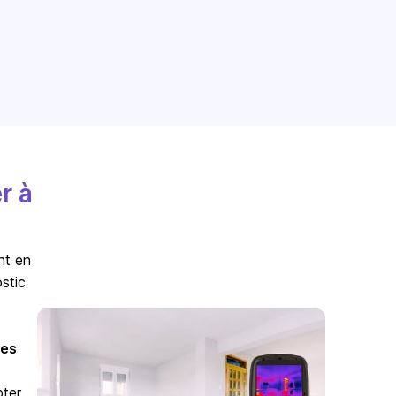
r à
nt en
stic
es
pter