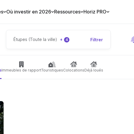
es
Où investir en 2026
Ressources
Horiz PRO
Étupes (Toute la ville)
+
Filtrer
4
s
Immeubles de rapport
Touristiques
Colocations
Déjà loués