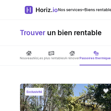
Nos services
Biens rentabl
Trouver
un bien rentable
Nouveautés
Les plus rentables
A rénover
Passoires thermique
Exclusivité