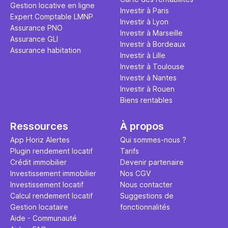
Gestion locative en ligne
transforme
financière
Investir à Paris
Expert Comptable LMNP
traditionne
mener à de
Investir à Lyon
Assurance PNO
question.
sans jamais
Investir à Marseille
Assurance GLI
points de 
Investir à Bordeaux
Assurance habitation
propose un
Investir à Lille
et accessib
Investir à Toulouse
Investir à Nantes
Investir à Rouen
Biens rentables
Ressources
À propos
App Horiz Alertes
Qui sommes-nous ?
Plugin rendement locatif
Tarifs
Crédit immobilier
Devenir partenaire
Investissement immobilier
Nos CGV
Investissement locatif
Nous contacter
Calcul rendement locatif
Suggestions de
Gestion locataire
fonctionnalités
Aide - Communauté