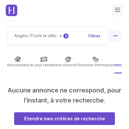
Angers (Toute la ville)
+
Filtrer
3
Nouveautés
Les plus rentables
A rénover
Passoires thermiques
Immeubl
Aucune annonce ne correspond, pour
l’instant, à votre recherche.
Etendre mes critères de recherche