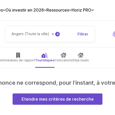
es
Où investir en 2026
Ressources
Horiz PRO
Angers (Toute la ville)
+
Filtrer
4
s
Immeubles de rapport
Touristiques
Colocations
Déjà loués
nce ne correspond, pour l’instant, à votr
Etendre mes critères de recherche