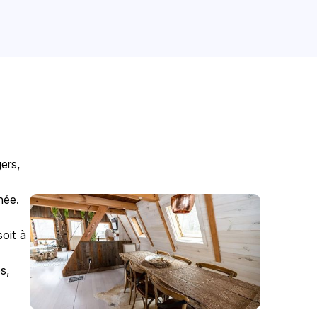
ers,
née.
soit à
s,