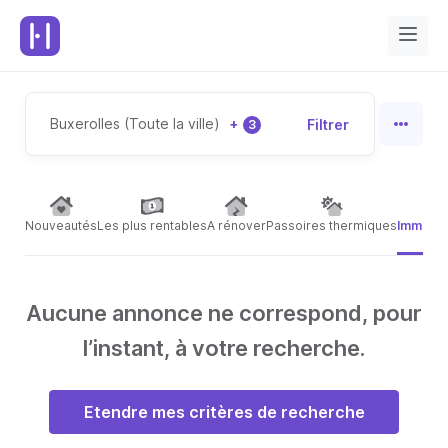
Buxerolles (Toute la ville)
+
Filtrer
3
Nouveautés
Les plus rentables
A rénover
Passoires thermiques
Immeubl
Aucune annonce ne correspond, pour
l’instant, à votre recherche.
Etendre mes critères de recherche