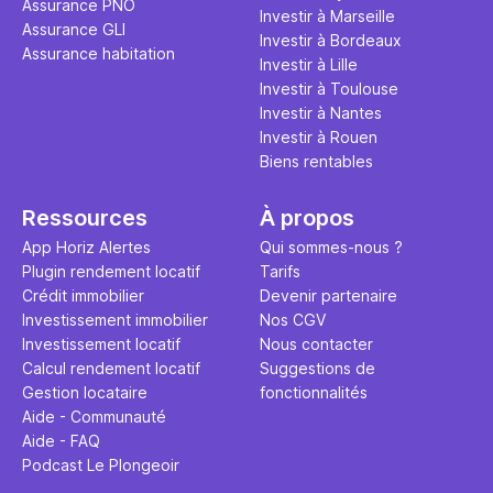
Assurance PNO
question.
sans jamais
Investir à Marseille
Assurance GLI
points de 
Investir à Bordeaux
Assurance habitation
propose un
Investir à Lille
et accessib
Investir à Toulouse
Investir à Nantes
Investir à Rouen
Biens rentables
Ressources
À propos
App Horiz Alertes
Qui sommes-nous ?
Plugin rendement locatif
Tarifs
Crédit immobilier
Devenir partenaire
Investissement immobilier
Nos CGV
Investissement locatif
Nous contacter
Calcul rendement locatif
Suggestions de
Gestion locataire
fonctionnalités
Aide - Communauté
Aide - FAQ
Podcast Le Plongeoir